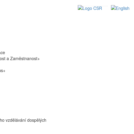
áce
nost a Zaměstnanost+
us+
ího vzdělávání dospělých