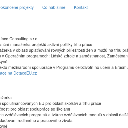
okončené projekty
Co nabízíme
Kontakt
face Consulting s.r.o.
anční manažerka projektů aktivní politiky trhu práce
žerka v oblasti uplatňování rovných příležitostí žen a mužů na trhu pr
tů v Operačním programech: Lidské zdroje a zaměstnanost, Zaměstna
kyně
ektů mezinárodní spolupráce v Programu celoživotního učení a Erasm
face na DotaceEU.cz
ažerka
ů spolufinancovaných EU pro oblast školství a trhu práce
nosti pro oblast spolupráce se školami
h vzdělávacích programů a tvůrce vzdělávacích modulů v oblasti dalš
slaďování rodinného a pracovního života
kyně