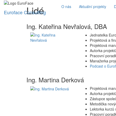
Lidé
O nás
Aktuální projekty
D
Euroface Consulting
Ing. Kateřina Nevřalová, DBA
Jednatelka Euro
Projektová a fin
Projektová mana
Autorka projek
Pracovní porad
Manažerka proj
Podcast o Euro
Ing. Martina Derková
Projektová man
Autorka projekt
Zástupce společ
Metodička novýc
Lektorka kurzů 
Pracovní porad