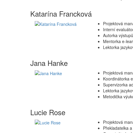
Katarína Francková
Projektová man
Interní evaluát
Autorka výstupů
Mentorka e-lea
Lektorka jazyko
Jana Hanke
Projektová mana
Koordinátorka e
Supervizorka ad
Lektorka jazyko
Metodička výuk
Lucie Rose
Projektová man
Překladatelka a