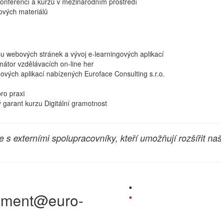
onferencí a kurzů v mezinárodním prostředí
ových materiálů
bu webových stránek a vývoj e-learningových aplikací
mátor vzdělávacích on-line her
gových aplikací nabízených Euroface Consulting s.r.o.
pro praxi
ý garant kurzu Digitální gramotnost
e s externími spolupracovníky, kteří umožňují rozšířit na
.
gement@euro-