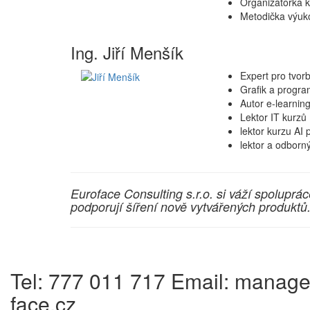
Organizátorka k
Metodička výuk
Ing. Jiří Menšík
Expert pro tvor
Grafik a progra
Autor e-learnin
Lektor IT kurzů
lektor kurzu AI 
lektor a odborn
Euroface Consulting s.r.o. si váží spoluprác
podporují šíření nově vytvářených produktů
Tel: 777 011 717 Email: mana
face.cz