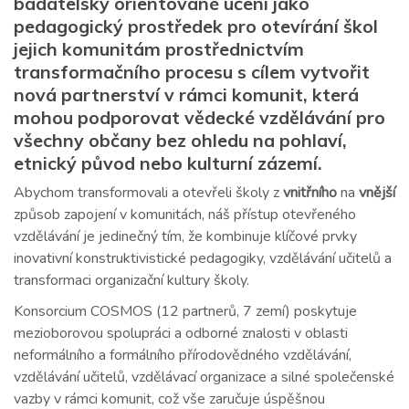
badatelsky orientované učení jako
pedagogický prostředek pro otevírání škol
jejich komunitám prostřednictvím
transformačního procesu s cílem vytvořit
nová partnerství v rámci komunit, která
mohou podporovat vědecké vzdělávání pro
všechny občany bez ohledu na pohlaví,
etnický původ nebo kulturní zázemí.
Abychom transformovali a otevřeli školy z
vnitřního
na
vnější
způsob zapojení v komunitách, náš přístup otevřeného
vzdělávání je jedinečný tím, že kombinuje klíčové prvky
inovativní konstruktivistické pedagogiky, vzdělávání učitelů a
transformaci organizační kultury školy.
Konsorcium COSMOS (12 partnerů, 7 zemí) poskytuje
mezioborovou spolupráci a odborné znalosti v oblasti
neformálního a formálního přírodovědného vzdělávání,
vzdělávání učitelů, vzdělávací organizace a silné společenské
vazby v rámci komunit, což vše zaručuje úspěšnou