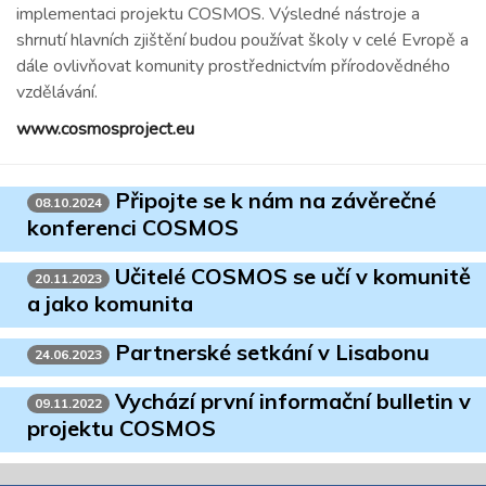
implementaci projektu COSMOS. Výsledné nástroje a
shrnutí hlavních zjištění budou používat školy v celé Evropě a
dále ovlivňovat komunity prostřednictvím přírodovědného
vzdělávání.
www.cosmosproject.eu
Připojte se k nám na závěrečné
08.10.2024
konferenci COSMOS
Učitelé COSMOS se učí v komunitě
20.11.2023
a jako komunita
Partnerské setkání v Lisabonu
24.06.2023
Vychází první informační bulletin v
09.11.2022
projektu COSMOS